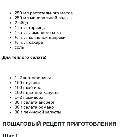
250 мл растительного масла
250 мл минеральной воды
2 яйца
1 ст. л. горчицы
1 ст. л. лимонного сока
½ ч. л. копченой паприки
½ ч. л. сахара
соль
Для теплого салата:
1–2 картофелины
100 г цукини
100 г кабачка
100 г цветной капусты
1–2 помидора
30 г салата айсберг
30 г салата романо
30 г пекинской капусты
ПОШАГОВЫЙ РЕЦЕПТ ПРИГОТОВЛЕНИЯ
Шаг 1