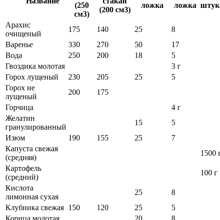
Название
стакан
(250
ложка
ложка
штук
(200 cм3)
см3)
Арахис
175
140
25
8
очищеный
Варенье
330
270
50
17
Вода
250
200
18
5
Гвоздика молотая
3 г
Горох лущеный
230
205
25
5
Горох не
200
175
лущеный
Горчица
4 г
Желатин
15
5
гранулированный
Изюм
190
155
25
7
Капуста свежая
1500 
(средняя)
Картофель
100 г
(средний)
Кислота
25
8
лимонная сухая
Клубника свежая
150
120
25
5
Корица молотая
20
8