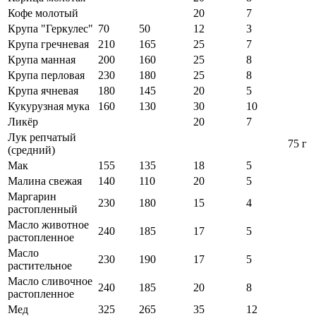
Кофе молотый
20
7
Крупа "Геркулес"
70
50
12
3
Крупа гречневая
210
165
25
7
Крупа манная
200
160
25
8
Крупа перловая
230
180
25
8
Крупа ячневая
180
145
20
5
Кукурузная мука
160
130
30
10
Ликёр
20
7
Лук репчатый
75 г
(средний)
Мак
155
135
18
5
Малина свежая
140
110
20
5
Маргарин
230
180
15
4
растопленный
Масло животное
240
185
17
5
растопленное
Масло
230
190
17
5
растительное
Масло сливочное
240
185
20
8
растопленное
Мед
325
265
35
12