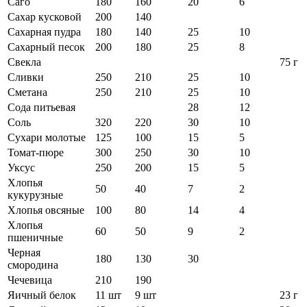
Саго
180
160
20
6
Сахар кусковой
200
140
Сахарная пудра
180
140
25
10
Сахарный песок
200
180
25
8
Свекла
75 г
Сливки
250
210
25
10
Сметана
250
210
25
10
Сода питьевая
28
12
Соль
320
220
30
10
Сухари молотые
125
100
15
5
Томат-пюре
300
250
30
10
Уксус
250
200
15
5
Хлопья
50
40
7
2
кукурузные
Хлопья овсяные
100
80
14
4
Хлопья
60
50
9
2
пшеничные
Черная
180
130
30
смородина
Чечевица
210
190
Яичный белок
11 шт
9 шт
23 г