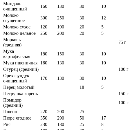
Миндаль
160
130
30
10
очищенный
Молоко
300
250
30
12
сгущенное
Молоко сухое
120
100
20
5
Молоко цельное
250
200
20
5
Морковь
75 г
(средняя)
Мука
180
150
30
10
картофельная
Мука пшеничная
160
130
30
10
Огурец (средний)
100 г
Орех фундук
170
130
30
10
очищенный
Перец молотый
18
5
Петрушка корень
150 г
Помидор
100 г
(средний)
Пшено
220
200
25
Пюре ягодное
350
290
50
17
Рис
230
180
25
8