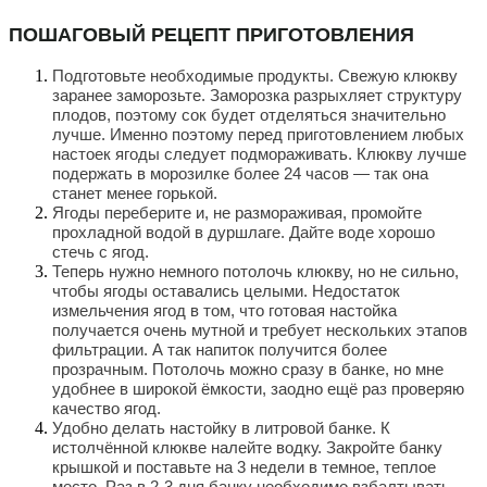
ПОШАГОВЫЙ РЕЦЕПТ ПРИГОТОВЛЕНИЯ
Подготовьте необходимые продукты. Свежую клюкву
заранее заморозьте. Заморозка разрыхляет структуру
плодов, поэтому сок будет отделяться значительно
лучше. Именно поэтому перед приготовлением любых
настоек ягоды следует подмораживать. Клюкву лучше
подержать в морозилке более 24 часов — так она
станет менее горькой.
Ягоды переберите и, не размораживая, промойте
прохладной водой в дуршлаге. Дайте воде хорошо
стечь с ягод.
Теперь нужно немного потолочь клюкву, но не сильно,
чтобы ягоды оставались целыми. Недостаток
измельчения ягод в том, что готовая настойка
получается очень мутной и требует нескольких этапов
фильтрации. А так напиток получится более
прозрачным. Потолочь можно сразу в банке, но мне
удобнее в широкой ёмкости, заодно ещё раз проверяю
качество ягод.
Удобно делать настойку в литровой банке. К
истолчённой клюкве налейте водку. Закройте банку
крышкой и поставьте на 3 недели в темное, теплое
место. Раз в 2-3 дня банку необходимо взбалтывать.